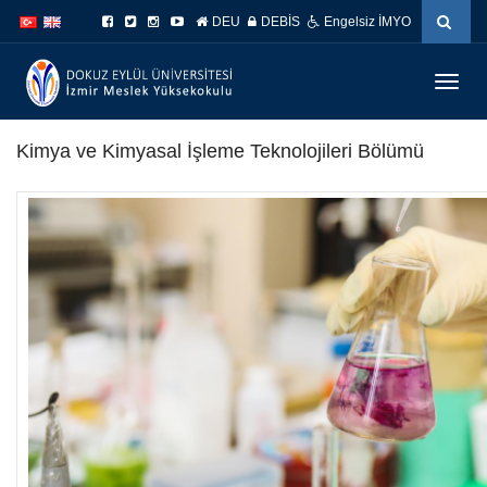
İçeriğe
Navigasyona
DEU
DEBİS
Engelsiz İMYO
atla
atla
Menüy
Geç
Kimya ve Kimyasal İşleme Teknolojileri Bölümü