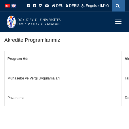
İçeriğe
Navigasyona
DEU
DEBİS
Engelsiz İMYO
atla
atla
Menüy
Geç
Akredite Programlarımız
Program Adı
Ak
Muhasebe ve Vergi Uygulamaları
Ta
Pazarlama
Ta