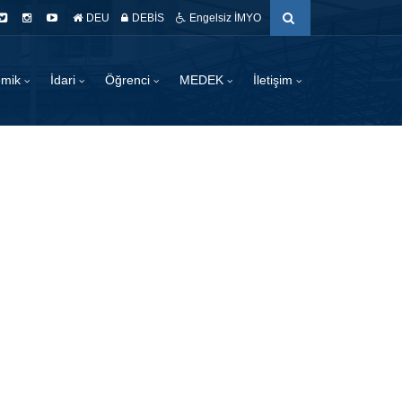
DEU
DEBİS
Engelsiz İMYO
emik
İdari
Öğrenci
MEDEK
İletişim