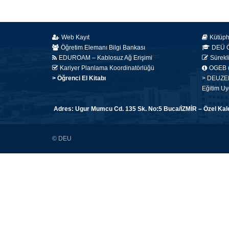
Web Kayıt
Kütüp
Öğretim Elemanı Bilgi Bankası
DEÜ Öğ
EDUROAM – Kablosuz Ağ Erişimi
Sürekl
Kariyer Planlama Koordinatörlüğü
OGEB (
> Öğrenci El Kitabı
> DEUZEM 
Eğitim Uy
Adres: Ugur Mumcu Cd. 135 Sk. No:5 Buca/İZMİR – Özel Kalem
© DEU