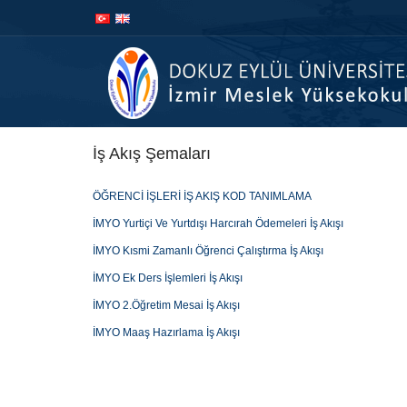
İçeriğe
Navigasyona
atla
atla
İş Akış Şemaları
ÖĞRENCİ İŞLERİ İŞ AKIŞ KOD TANIMLAMA
İMYO Yurtiçi Ve Yurtdışı Harcırah Ödemeleri İş Akışı
İMYO Kısmi Zamanlı Öğrenci Çalıştırma İş Akışı
İMYO Ek Ders İşlemleri İş Akışı
İMYO 2.Öğretim Mesai İş Akışı
İMYO Maaş Hazırlama İş Akışı