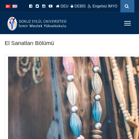
İçeriğe
Navigasyona
DEU
DEBİS
Engelsiz İMYO
atla
atla
Menüy
Geç
El Sanatları Bölümü