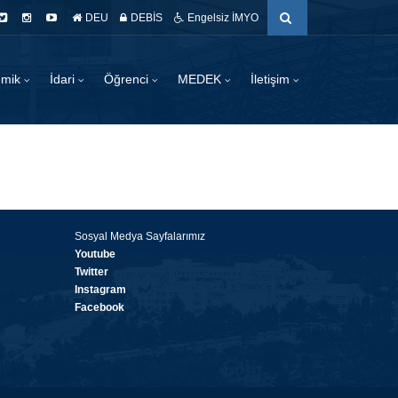
DEU
DEBİS
Engelsiz İMYO
emik
İdari
Öğrenci
MEDEK
İletişim
Sosyal Medya Sayfalarımız
Youtube
Twitter
Instagram
Facebook