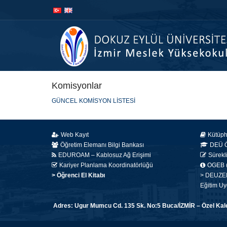
İçeriğe
Navigasyona
atla
atla
Komisyonlar
GÜNCEL KOMİSYON LİSTESİ
Web Kayıt
Kütüp
Öğretim Elemanı Bilgi Bankası
DEÜ Öğ
EDUROAM – Kablosuz Ağ Erişimi
Sürekl
Kariyer Planlama Koordinatörlüğü
OGEB (
> Öğrenci El Kitabı
> DEUZEM 
Eğitim Uy
Adres: Ugur Mumcu Cd. 135 Sk. No:5 Buca/İZMİR – Özel Kalem