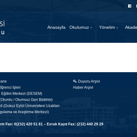
Anasayfa
Okulumuz
Yönetim
Akad
hane
Duyuru Arşivi
renci İşleri
Haber Arşivi
i Eğitim Merkezi (DESEM)
Olumlu / Olumsuz Geri Bildirim)
(Dokuz Eylül Üniversitesi Uzaktan
gulama ve Araştırma Merkezi)
 Fax: 0(232) 420 51 81 – Evrak Kayıt Fax: (232) 440 29 29