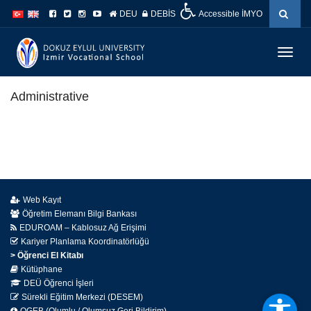
İçeriğe
Navigasyona
DEU
DEBİS
Accessible İMYO
atla
atla
Menüy
Geç
Administrative
Web Kayıt
Öğretim Elemanı Bilgi Bankası
EDUROAM – Kablosuz Ağ Erişimi
Kariyer Planlama Koordinatörlüğü
> Öğrenci El Kitabı
Kütüphane
DEÜ Öğrenci İşleri
Sürekli Eğitim Merkezi (DESEM)