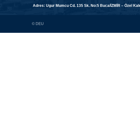
Adres: Ugur Mumcu Cd. 135 Sk. No:5 Buca/İZMİR – Özel Kalem
© DEU