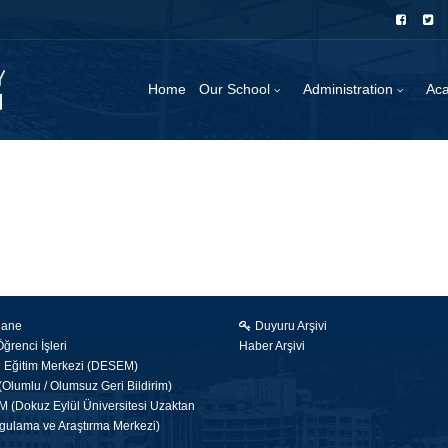
Home
Our School
Administration
Ac
hane
Duyuru Arşivi
renci İşleri
Haber Arşivi
i Eğitim Merkezi (DESEM)
Olumlu / Olumsuz Geri Bildirim)
(Dokuz Eylül Üniversitesi Uzaktan
gulama ve Araştırma Merkezi)