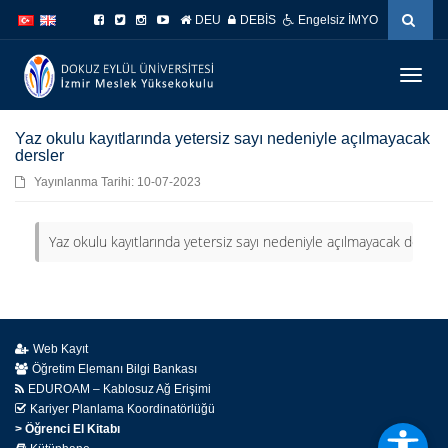
İçeriğe
Navigasyona
DEU
DEBİS
Engelsiz İMYO
atla
atla
Menüy
Geç
Yaz okulu kayıtlarında yetersiz sayı nedeniyle açılmayacak
dersler
Yayınlanma Tarihi: 10-07-2023
Yaz okulu kayıtlarında yetersiz sayı nedeniyle açılmayacak dersler 
Web Kayıt
Öğretim Elemanı Bilgi Bankası
EDUROAM – Kablosuz Ağ Erişimi
Kariyer Planlama Koordinatörlüğü
> Öğrenci El Kitabı