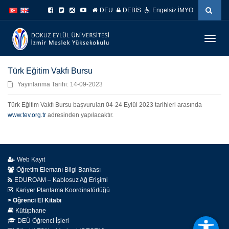
İçeriğe
Navigasyona
DEU
DEBİS
Engelsiz İMYO
atla
atla
Menüy
Geç
Türk Eğitim Vakfı Bursu
Yayınlanma Tarihi: 14-09-2023
Türk Eğitim Vakfı Bursu başvuruları 04-24 Eylül 2023 tarihleri arasında
www.tev.org.tr
adresinden yapılacaktır.
Web Kayıt
Öğretim Elemanı Bilgi Bankası
EDUROAM – Kablosuz Ağ Erişimi
Kariyer Planlama Koordinatörlüğü
> Öğrenci El Kitabı
Kütüphane
DEÜ Öğrenci İşleri