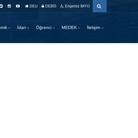
DEU
DEBİS
Engelsiz İMYO
emik
İdari
Öğrenci
MEDEK
İletişim