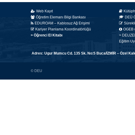
Web Kayıt
Kütüp
Öğretim Elemanı Bilgi Bankası
DEÜ Öğ
EDUROAM – Kablosuz Ağ Erişimi
Sürekl
Kariyer Planlama Koordinatörlüğü
OGEB (
> Öğrenci El Kitabı
> DEUZEM 
Eğitim Uy
Adres: Ugur Mumcu Cd. 135 Sk. No:5 Buca/İZMİR – Özel Kalem
© DEU