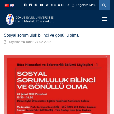
İçeriğe
Navigasyona
DEU
DEBİS
Engelsiz İMYO
atla
atla
Menüy
Geç
Sosyal sorumluluk bilinci ve gönüllü olma
Yayınlanma Tarihi: 27-02-2022