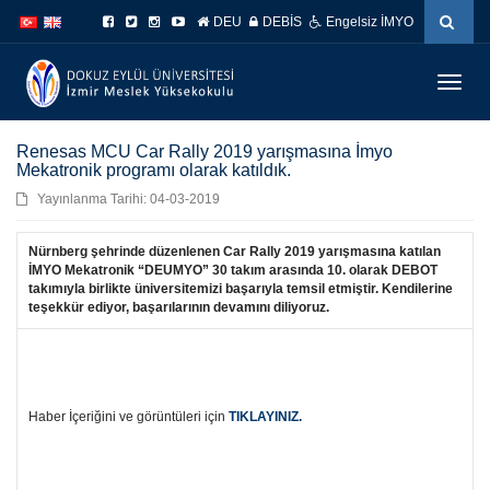
İçeriğe
Navigasyona
DEU
DEBİS
Engelsiz İMYO
atla
atla
Menüy
Geç
Renesas MCU Car Rally 2019 yarışmasına İmyo
Mekatronik programı olarak katıldık.
Yayınlanma Tarihi: 04-03-2019
Nürnberg şehrinde düzenlenen Car Rally 2019 yarışmasına katılan
İMYO Mekatronik “DEUMYO” 30 takım arasında 10. olarak DEBOT
takımıyla birlikte üniversitemizi başarıyla temsil etmiştir. Kendilerine
teşekkür ediyor, başarılarının devamını diliyoruz.
Haber İçeriğini ve görüntüleri için
TIKLAYINIZ.