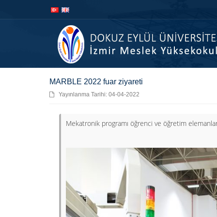
İçeriğe
Navigasyona
atla
atla
MARBLE 2022 fuar ziyareti
Yayınlanma Tarihi: 04-04-2022
Mekatronik programı öğrenci ve öğretim elemanları