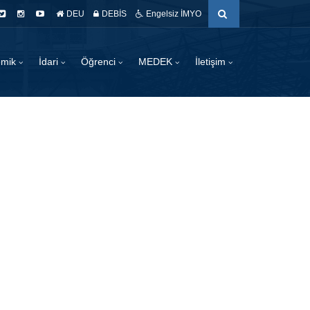
DEU
DEBİS
Engelsiz İMYO
emik
İdari
Öğrenci
MEDEK
İletişim