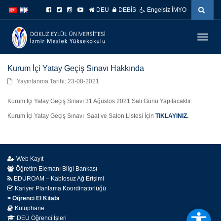
İçeriğe
Navigasyona
DEU
DEBİS
Engelsiz İMYO
atla
atla
Menüy
Geç
Kurum İçi Yatay Geçiş Sınavı Hakkında
Yayınlanma Tarihi: 23-08-2021
Kurum İçi Yatay Geçiş Sınavı 31 Ağustos 2021 Salı Günü Yapılacaktır.
Kurum İçi Yatay Geçiş Sınavı Saat ve Salon Listesi İçin
TIKLAYINIZ.
Web Kayıt
Öğretim Elemanı Bilgi Bankası
EDUROAM – Kablosuz Ağ Erişimi
Kariyer Planlama Koordinatörlüğü
> Öğrenci El Kitabı
Kütüphane
DEÜ Öğrenci İşleri