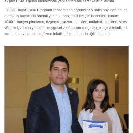
akşam EGİAD genel merkezinde yapılan törenle sertifikalarını aldılar.
EGİAD Hayat Okulu Programı kapsamında öğrenciler 5 hafta boyunca online
olarak, iş hayatında önemli yeri bulunan; etkili iletişim becerileri, kurum
kültürü, kariyer planlama, özgeçmiş yazım teknikleri, mülakat teknikleri, stres
yönetimi, zaman yönetimi, duygusal zekâ, takım çalışması, çatışma teknikleri,
karar alma ve problem çözme teknikleri konularında eğitimler aldı.