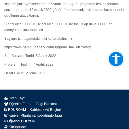
sisteme yükleyebileceklerdir. 7 Aralık 2022 günü projelerin teslimi sonrası
seçilen projeler 12 Aralık 2022 günü düzenlenecek proje sunumları sonunda
ödüllerini alacaklardır.
Birinci ekip 5.000 TL, ikinci ekip 3.000 TL üçüncü ekip de 2.000 TL ödül
almaya hak kazanacaktır.
Başvuru için aşağıdaki linki kullanabilirsiniz.
https://www.bambu.depark.com/upgrade_the_efficiency
Son Başvuru Tarihi: 5 Aralık 2022
Projelerin Teslimi: 7 Aralık 2022
DEMO DAY: 12 Aralık 2022
Web Kayıt
Öğretim Elemanı Bilgi Bankası
EDUROAM – Kablosuz Ağ Erişimi
Kariyer Planlama Koordinatörlüğü
> Öğrenci El Kitabı
Kütüphane