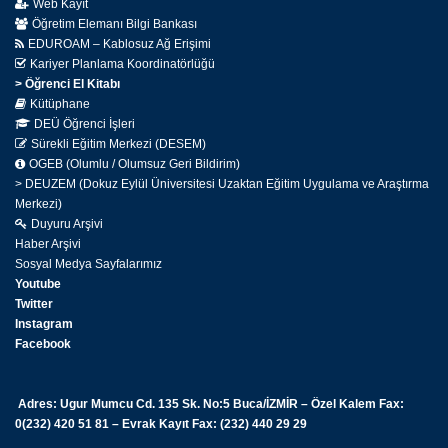
Web Kayıt
Öğretim Elemanı Bilgi Bankası
EDUROAM – Kablosuz Ağ Erişimi
Kariyer Planlama Koordinatörlüğü
> Öğrenci El Kitabı
Kütüphane
DEÜ Öğrenci İşleri
Sürekli Eğitim Merkezi (DESEM)
OGEB (Olumlu / Olumsuz Geri Bildirim)
> DEUZEM (Dokuz Eylül Üniversitesi Uzaktan Eğitim Uygulama ve Araştırma
Merkezi)
Duyuru Arşivi
Haber Arşivi
Sosyal Medya Sayfalarımız
Youtube
Twitter
Instagram
Facebook
Adres: Ugur Mumcu Cd. 135 Sk. No:5 Buca/İZMİR – Özel Kalem Fax:
0(232) 420 51 81 – Evrak Kayıt Fax: (232) 440 29 29