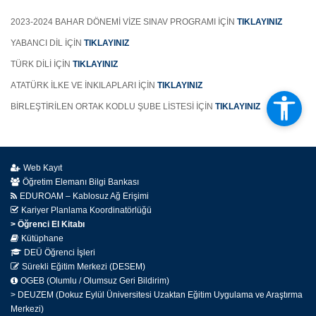
2023-2024 BAHAR DÖNEMİ VİZE SINAV PROGRAMI İÇİN
TIKLAYINIZ
YABANCI DİL İÇİN
TIKLAYINIZ
TÜRK DİLİ İÇİN
TIKLAYINIZ
A
TATÜRK İLKE VE İNKILAPLARI İÇİN
TIKLAYINIZ
BİRLEŞTİRİLEN ORTAK KODLU ŞUBE LİSTESİ İÇİN
TIKLAYINIZ
Web Kayıt
Öğretim Elemanı Bilgi Bankası
EDUROAM – Kablosuz Ağ Erişimi
Kariyer Planlama Koordinatörlüğü
> Öğrenci El Kitabı
Kütüphane
DEÜ Öğrenci İşleri
Sürekli Eğitim Merkezi (DESEM)
OGEB (Olumlu / Olumsuz Geri Bildirim)
> DEUZEM (Dokuz Eylül Üniversitesi Uzaktan Eğitim Uygulama ve Araştırma
Merkezi)