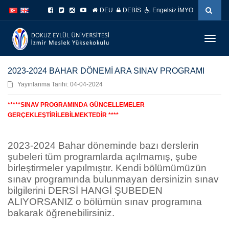
İçeriğe
Navigasyona
DEU
DEBİS
Engelsiz İMYO
atla
atla
Menüy
Geç
2023-2024 BAHAR DÖNEMİ ARA SINAV PROGRAMI
Yayınlanma Tarihi: 04-04-2024
*****
SINAV PROGRAMINDA GÜNCELLEMELER
GERÇEKLEŞTİRİLEBİLMEKTEDİR ****
2023-2024 Bahar döneminde bazı derslerin
şubeleri tüm programlarda açılmamış, şube
birleştirmeler yapılmıştır. Kendi bölümümüzün
sınav programında bulunmayan dersinizin sınav
bilgilerini DERSİ HANGİ ŞUBEDEN
ALIYORSANIZ o bölümün sınav programına
bakarak öğrenebilirsiniz.