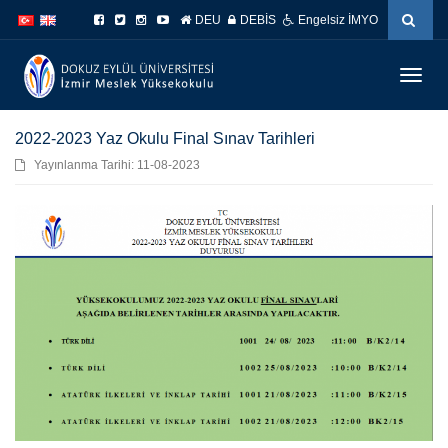
İçeriğe
Navigasyona
DEU
DEBİS
Engelsiz İMYO
atla
atla
Menüy
Geç
2022-2023 Yaz Okulu Final Sınav Tarihleri
Yayınlanma Tarihi: 11-08-2023