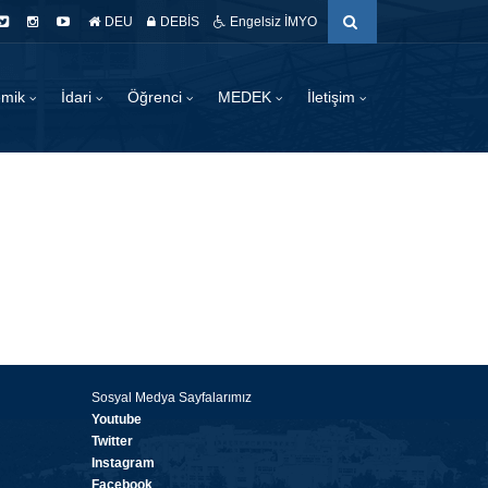
DEU
DEBİS
Engelsiz İMYO
emik
İdari
Öğrenci
MEDEK
İletişim
pılacaktır. İkinci öğretim ve
Sosyal Medya Sayfalarımız
Youtube
Twitter
Instagram
Facebook