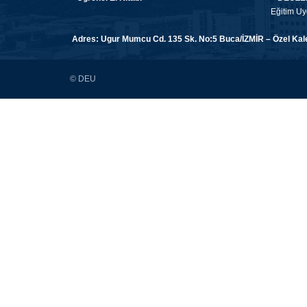
Eğitim Uy
Adres: Ugur Mumcu Cd. 135 Sk. No:5 Buca/İZMİR – Özel Kalem
© DEU