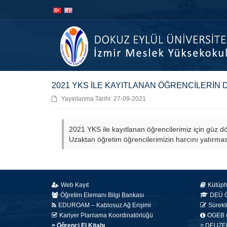
İçeriğe
Navigasyona
atla
atla
2021 YKS İLE KAYITLANAN ÖĞRENCİLERİN 
Yayınlanma Tarihi: 27-09-2021
2021 YKS ile kayıtlanan öğrencilerimiz için güz 
Uzaktan öğretim öğrencilerimizin harcını yatırmas
Web Kayıt
Kütüp
Öğretim Elemanı Bilgi Bankası
DEÜ Öğ
EDUROAM – Kablosuz Ağ Erişimi
Sürekl
Kariyer Planlama Koordinatörlüğü
OGEB (
> Öğrenci El Kitabı
> DEUZEM 