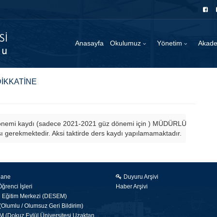
Anasayfa
Okulumuz
Yönetim
Akad
DİKKATİNE
dönemi kaydı (sadece 
2021-2021 güz dönemi için ) MÜDÜRLÜĞÜMÜZCE ya
ı gerekmektedir. Aksi 
taktirde ders kaydı yapılamamaktadır.
hane
Duyuru Arşivi
renci İşleri
Haber Arşivi
i Eğitim Merkezi (DESEM)
Olumlu / Olumsuz Geri Bildirim)
(Dokuz Eylül Üniversitesi Uzaktan